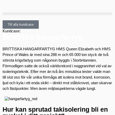
Till alla kundcase
Kundcase:
Brittiska hangarfartyg
BRITTISKA HANGARFARTYG
HMS Queen Elizabeth och HMS
Prince of Wales är med sina 288 m och 65 000 ton styck de två
största krigsfartyg som någonsin byggts i Storbritannien.
Förmodligen satte de också världsrekord i noggrannhet vid val av
isoleringsteknik. Efter mer än två års minutiösa tester valde man
till slut oss för vår unika förmåga att isolera mot brand, korrosion,
ljud och kyla i ett enda skikt – direkt mot stålskrovet, utan skarvar
och fästpunkter. Men även miljöaspekterna vägde tungt.
Hur kan sprutad takisolering bli en