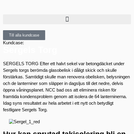
Till alla kundcase
Kundcase:
Sergels Torg
SERGELS TORG
Efter ett halvt sekel var betongdäcket under
Sergels torgs berömda glasobelisk i dåligt skick och skulle
förstärkas. Samtidigt skulle man renovera obelisken, belysningen
och de lanterniner som släpper in dagsljus till det nedre, delvis
öppna våningsplanet. NCC bad oss att eliminera risken för
framtida kondensproblem genom att isolera de 64 lanterninerna.
Idag syns resultatet av hela arbetet i ett nytt och betydligt
festligare Sergels Torg.